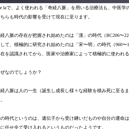
ete laで、よく使われる「奇経八脈」を用いる治療法も、中医
こちらも時代の影響を受けて現在に至ります。
経八脈の存在が把握され始めたのは「漢」の時代（BC206〜2
して、積極的に研究され始めたのは「宋〜明」の時代（960〜1
存在を認識されてから、医家や治療家によって積極的に使われるよ
なぜなのでしょうか？
奇経八脈は人の一生（誕生し成長し様々な経験を積み死に至る
す。
漢の時代というのは、遺伝子から受け継いだものや自分の運命
天に任せ全て受け入れるというものだったようです。