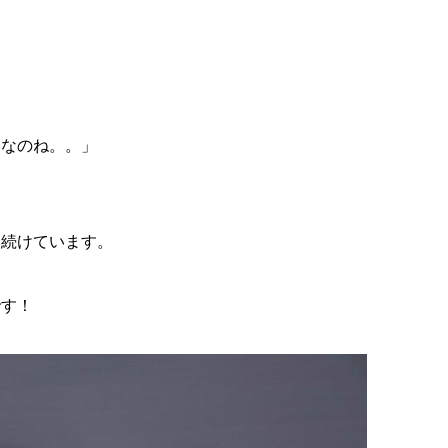
いなのね。。」
り続けています。
です！