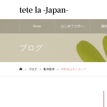
tete la -Japan-
Home
はじめての方へ
施
ブログ
ブログ
東洋医学
中医学は古くさい？
ホーム