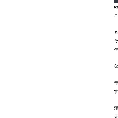
t
奇
そ