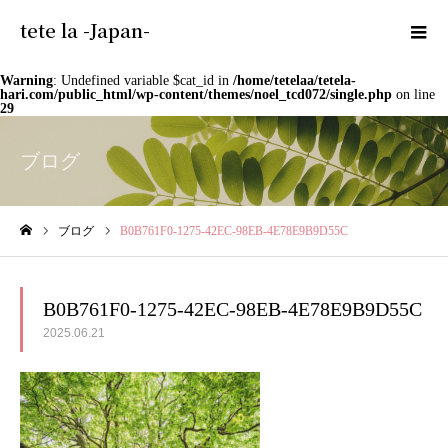
tete la -Japan-
Warning
: Undefined variable $cat_id in
/home/tetelaa/tetela-
hari.com/public_html/wp-content/themes/noel_tcd072/single.php
on line
29
ブログ
ブログ
B0B761F0-1275-42EC-98EB-4E78E9B9D55C
ホーム
B0B761F0-1275-42EC-98EB-4E78E9B9D55C
2025.06.21