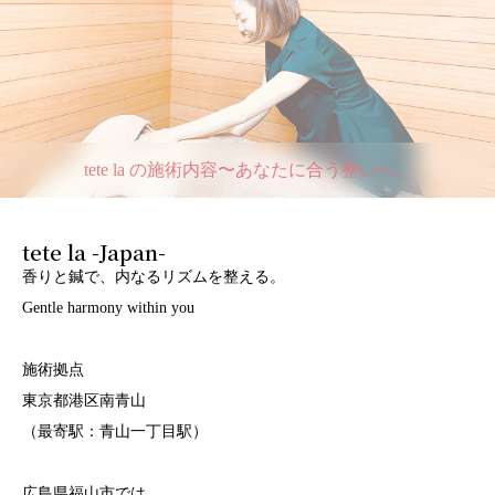
tete la の施術内容〜あなたに合う整いへ。
tete la -Japan-
香りと鍼で、内なるリズムを整える。
Gentle harmony within you
施術拠点
東京都港区南青山
（最寄駅：青山一丁目駅）
広島県福山市では