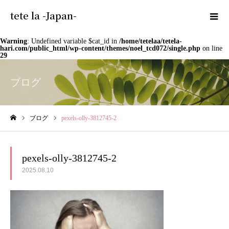
tete la -Japan-
Warning
: Undefined variable $cat_id in
/home/tetelaa/tetela-
hari.com/public_html/wp-content/themes/noel_tcd072/single.php
on line
29
ブログ
ブログ
pexels-olly-3812745-2
ホーム
pexels-olly-3812745-2
2025.08.10