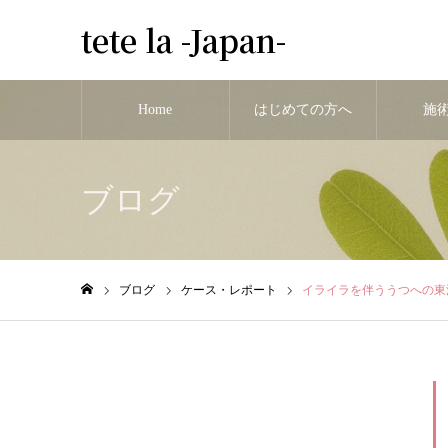
tete la -Japan-
Home
はじめての方へ
施
ブログ
ブログ
ケース・レポート
イライラを伴ううつへの東
ホーム