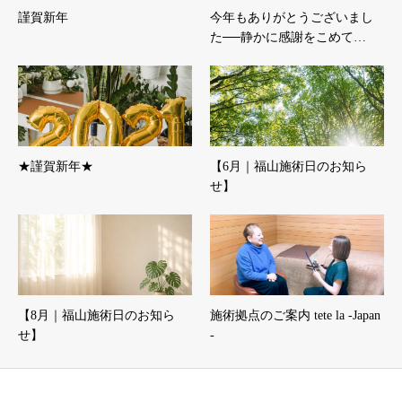
謹賀新年
今年もありがとうございまし
た──静かに感謝をこめて…
★謹賀新年★
【6月｜福山施術日のお知ら
せ】
【8月｜福山施術日のお知ら
施術拠点のご案内 tete la -Japan
せ】
-