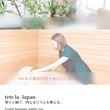
よくあるご質問
tete la の施術内容〜あなたに合う整いへ。
tete la -Japan-
香りと鍼で、内なるリズムを整える。
Gentle harmony within you