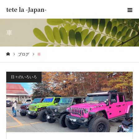
tete la -Japan-
車
ブログ
車
ホーム
日々のいろいろ