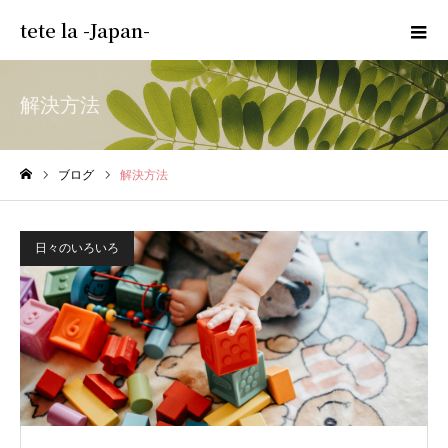
tete la -Japan-
解決方法
ブログ
解決方法
ホーム
日々のいろいろ