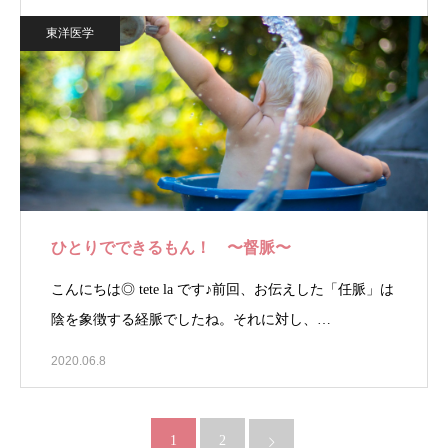
東洋医学
ひとりでできるもん！ 〜督脈〜
こんにちは◎ tete la です♪前回、お伝えした「任脈」は
陰を象徴する経脈でしたね。それに対し、…
2020.06.8
1
2