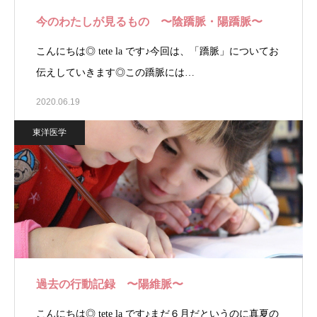
今のわたしが見るもの 〜陰蹻脈・陽蹻脈〜
こんにちは◎ tete la です♪今回は、「蹻脈」についてお
伝えしていきます◎この蹻脈には…
2020.06.19
東洋医学
過去の行動記録 〜陽維脈〜
こんにちは◎ tete la です♪まだ６月だというのに真夏の