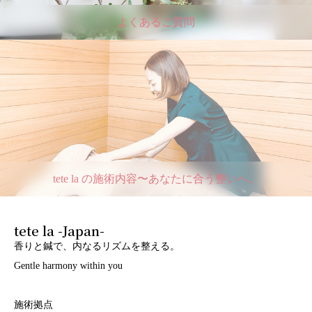
よくあるご質問
tete la の施術内容〜あなたに合う整いへ。
tete la -Japan-
香りと鍼で、内なるリズムを整える。
Gentle harmony within you
施術拠点