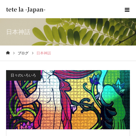
tete la -Japan-
日本神話
ブログ
日本神話
ホーム
日々のいろいろ