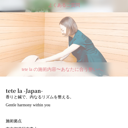
よくあるご質問
tete la の施術内容〜あなたに合う整いへ。
tete la -Japan-
香りと鍼で、内なるリズムを整える。
Gentle harmony within you
施術拠点