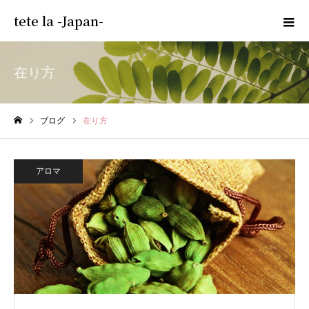
tete la -Japan-
在り方
ブログ
在り方
ホーム
アロマ