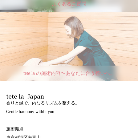
よくあるご質問
tete la の施術内容〜あなたに合う整いへ。
tete la -Japan-
香りと鍼で、内なるリズムを整える。
Gentle harmony within you
施術拠点
東京都港区南青山