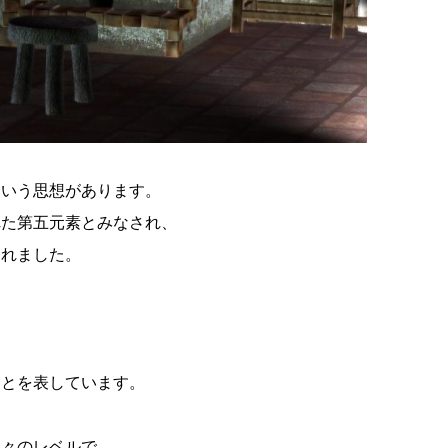
、
という思想があります。
れた第五元素とみなされ、
られました。
ことを表しています。
各々のレベルで