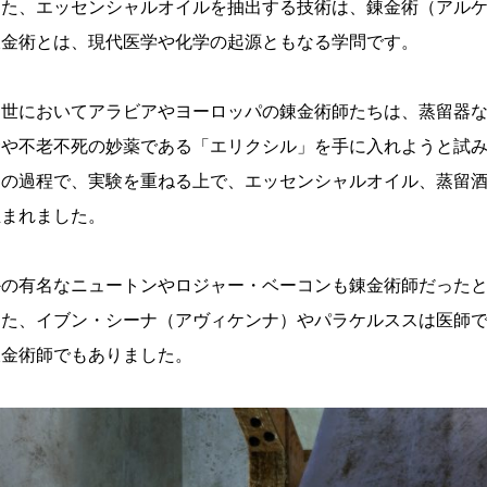
また、エッセンシャルオイルを抽出する技術は、錬金術（アル
錬金術とは、現代医学や化学の起源ともなる学問です。
中世においてアラビアやヨーロッパの錬金術師たちは、蒸留器
金や不老不死の妙薬である「エリクシル」を手に入れようと試
その過程で、実験を重ねる上で、エッセンシャルオイル、蒸留
生まれました。
かの有名なニュートンやロジャー・ベーコンも錬金術師だった
また、イブン・シーナ（アヴィケンナ）やパラケルススは医師
錬金術師でもありました。