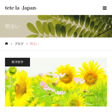
tete la -Japan-
明るい
ブログ
明るい
ホーム
東洋医学