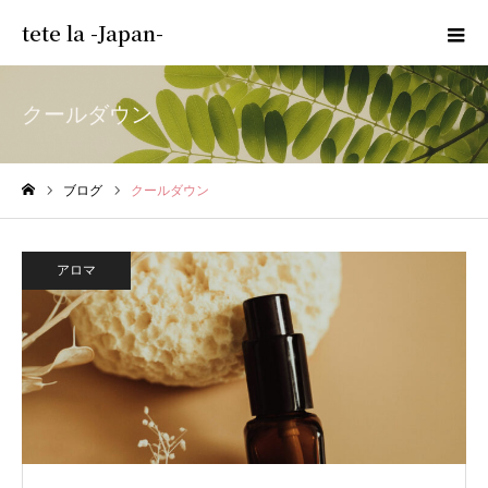
tete la -Japan-
クールダウン
ブログ
クールダウン
ホーム
アロマ