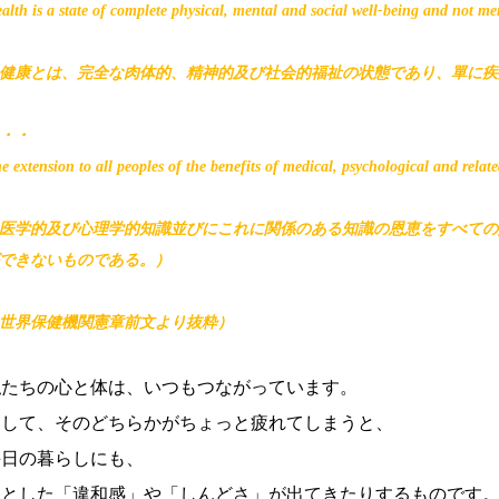
alth is a state of complete physical, mental and social well-being and not mer
健康とは、完全な肉体的、精神的及び社会的福祉の状態であり、單に疾
・・
e extension to all peoples of the benefits of medical, psychological and relate
医学的及び心理学的知識並びにこれに関係のある知識の恩恵をすべての
できないものである。）
世界保健機関憲章前文より抜粋）
私たちの心と体は、いつもつながっています。
そして、そのどちらかがちょっと疲れてしまうと、
毎日の暮らしにも、
ふとした「違和感」や「しんどさ」が出てきたりするものです