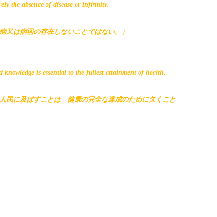
ely the absence of disease or infirmity.
病又は病弱の存在しないことではない。）
d knowledge is essential to the fullest attainment of health.
人民に及ぼすことは、健康の完全な達成のために欠くこと
。