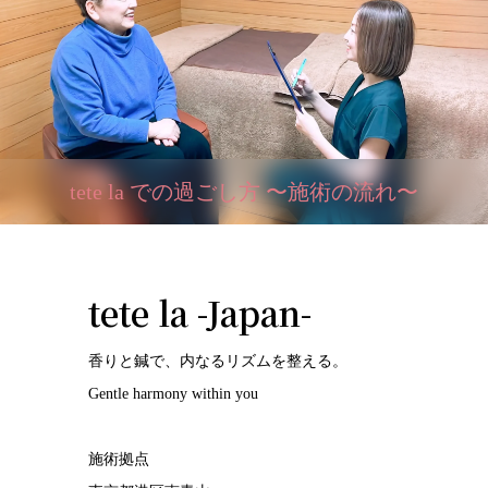
tete la での過ごし方 〜施術の流れ〜
tete la -Japan-
香りと鍼で、内なるリズムを整える。
Gentle harmony within you
施術拠点