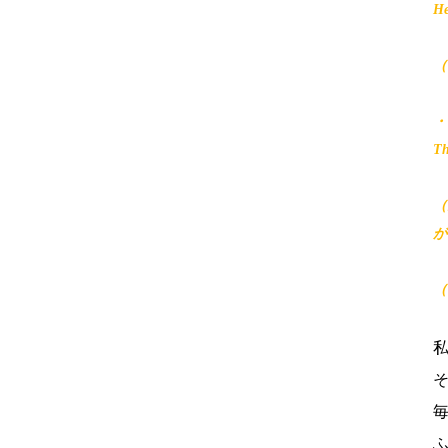
He
（
・
Th
（
が
（