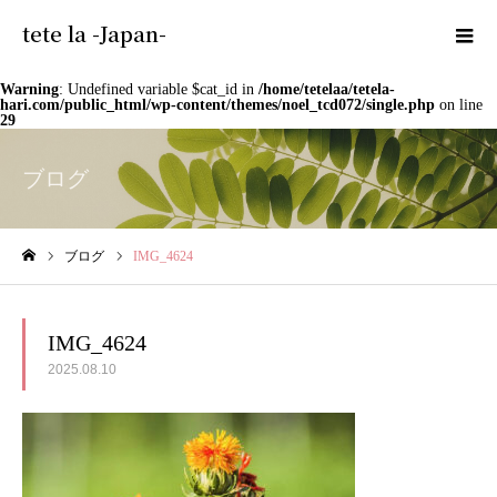
tete la -Japan-
Warning
: Undefined variable $cat_id in
/home/tetelaa/tetela-
hari.com/public_html/wp-content/themes/noel_tcd072/single.php
on line
29
ブログ
ブログ
IMG_4624
ホーム
IMG_4624
2025.08.10